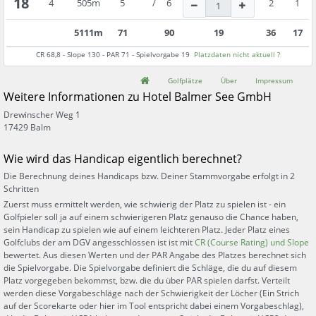
18
4
505
m
5
/
6
2
1
5111
m
71
90
19
36
17
CR
68,8
- Slope
130
- PAR
71
- Spielvorgabe
19
Platzdaten nicht aktuell ?
Golfplätze
Über
Impressum
Weitere Informationen zu
Hotel Balmer See GmbH
Drewinscher Weg 1
17429
Balm
Wie wird das Handicap eigentlich berechnet?
Die Berechnung deines Handicaps bzw. Deiner Stammvorgabe erfolgt in 2
Schritten
Zuerst muss ermittelt werden, wie schwierig der Platz zu spielen ist - ein
Golfpieler soll ja auf einem schwierigeren Platz genauso die Chance haben,
sein Handicap zu spielen wie auf einem leichteren Platz. Jeder Platz eines
Golfclubs der am DGV angesschlossen ist ist mit
CR (Course Rating) und Slope
bewertet. Aus diesen Werten und der PAR Angabe des Platzes berechnet sich
die Spielvorgabe. Die Spielvorgabe definiert die Schläge, die du auf diesem
Platz vorgegeben bekommst, bzw. die du über PAR spielen darfst. Verteilt
werden diese Vorgabeschläge nach der Schwierigkeit der Löcher (Ein Strich
auf der Scorekarte oder hier im Tool entspricht dabei einem Vorgabeschlag),