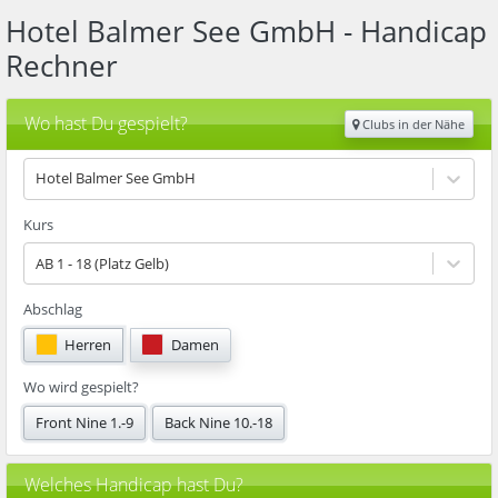
Hotel Balmer See GmbH
- Handicap
Rechner
Wo hast Du gespielt?
Clubs in der Nähe
Hotel Balmer See GmbH
Kurs
AB 1 - 18 (Platz Gelb)
Abschlag
Herren
Damen
Wo wird gespielt?
Front Nine 1.-9
Back Nine 10.-18
Welches Handicap hast Du?