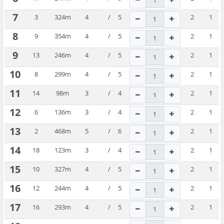
7
3
324
m
4
/
5
2
1
8
9
354
m
4
/
5
2
1
9
13
246
m
4
/
5
2
1
10
8
299
m
4
/
5
2
1
11
14
98
m
3
/
4
2
1
12
6
136
m
3
/
4
2
1
13
2
468
m
5
/
6
2
1
14
18
123
m
3
/
4
2
1
15
10
327
m
4
/
5
2
1
16
12
244
m
4
/
5
2
1
17
16
293
m
4
/
5
2
1