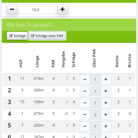
Wie hast Du gespielt?
Schläge
Schläge über PAR
über PAR
Vorgabe
Schläge
Brutto
Länge
Netto
HCP
PAR
1
11
314
m
4
/
5
2
1
2
5
308
m
4
/
5
2
1
3
15
108
m
3
/
4
2
1
4
1
475
m
5
//
7
2
0
5
7
242
m
4
/
5
2
1
6
17
247
m
4
/
5
2
1