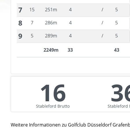
7
15
251
m
4
/
5
8
7
286
m
4
/
5
9
5
289
m
4
/
5
2249
m
33
43
16
3
Stableford
Brutto
Stableford
Weitere Informationen zu
Golfclub Düsseldorf Grafenb