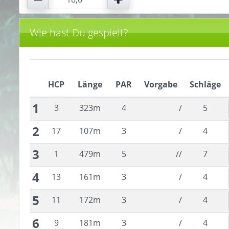
Wie hast Du gespielt?
HCP
Länge
PAR
Vorgabe
Schläge
1
3
323
m
4
/
5
2
17
107
m
3
/
4
3
1
479
m
5
//
7
4
13
161
m
3
/
4
5
11
172
m
3
/
4
6
9
181
m
3
/
4