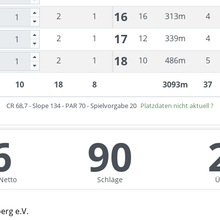
16
2
1
16
313
m
4
17
2
1
12
339
m
4
18
2
1
10
486
m
5
10
18
8
3093
m
37
CR
68,7
- Slope
134
- PAR
70
- Spielvorgabe
20
Platzdaten nicht aktuell ?
6
90
Netto
Schläge
Ü
erg e.V.