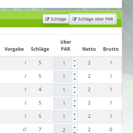
Schläge
Schläge über PAR
über
Vorgabe
Schläge
PAR
Netto
Brutto
/
5
2
1
/
5
2
1
/
4
2
1
/
5
2
1
/
5
2
1
//
7
2
0