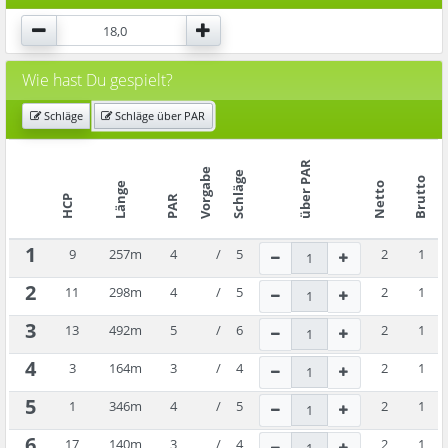
Wie hast Du gespielt?
Schläge
Schläge über PAR
über PAR
Vorgabe
Schläge
Brutto
Länge
Netto
HCP
PAR
1
9
257
m
4
/
5
2
1
2
11
298
m
4
/
5
2
1
3
13
492
m
5
/
6
2
1
4
3
164
m
3
/
4
2
1
5
1
346
m
4
/
5
2
1
6
17
140
m
3
/
4
2
1