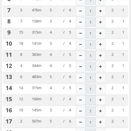
7
5
476
m
5
/
6
2
1
8
7
158
m
3
/
4
2
1
9
15
315
m
4
/
5
2
1
10
18
141
m
3
/
4
2
1
11
8
363
m
4
/
5
2
1
12
4
344
m
4
/
5
2
1
13
6
483
m
5
/
6
2
1
14
14
315
m
4
/
5
2
1
15
12
160
m
3
/
4
2
1
16
10
145
m
3
/
4
2
1
17
2
507
m
5
/
6
2
1