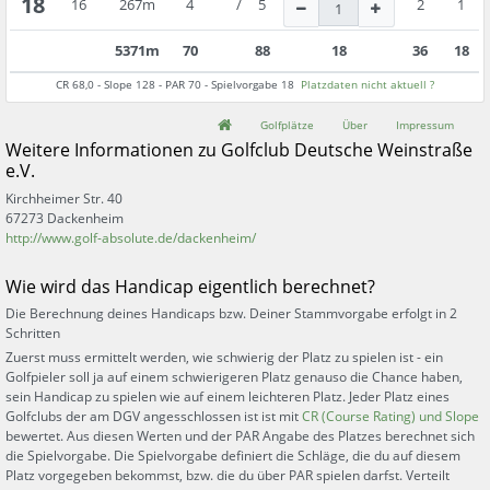
18
16
267
m
4
/
5
2
1
5371
m
70
88
18
36
18
CR
68,0
- Slope
128
- PAR
70
- Spielvorgabe
18
Platzdaten nicht aktuell ?
Golfplätze
Über
Impressum
Weitere Informationen zu
Golfclub Deutsche Weinstraße
e.V.
Kirchheimer Str. 40
67273
Dackenheim
http://www.golf-absolute.de/dackenheim/
Wie wird das Handicap eigentlich berechnet?
Die Berechnung deines Handicaps bzw. Deiner Stammvorgabe erfolgt in 2
Schritten
Zuerst muss ermittelt werden, wie schwierig der Platz zu spielen ist - ein
Golfpieler soll ja auf einem schwierigeren Platz genauso die Chance haben,
sein Handicap zu spielen wie auf einem leichteren Platz. Jeder Platz eines
Golfclubs der am DGV angesschlossen ist ist mit
CR (Course Rating) und Slope
bewertet. Aus diesen Werten und der PAR Angabe des Platzes berechnet sich
die Spielvorgabe. Die Spielvorgabe definiert die Schläge, die du auf diesem
Platz vorgegeben bekommst, bzw. die du über PAR spielen darfst. Verteilt