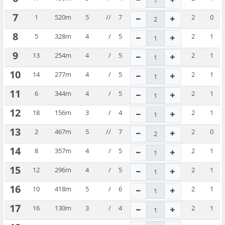
7
1
520
m
5
//
7
2
0
8
5
328
m
4
/
5
2
1
9
13
254
m
4
/
5
2
1
10
14
277
m
4
/
5
2
1
11
6
344
m
4
/
5
2
1
12
18
156
m
3
/
4
2
1
13
2
467
m
5
//
7
2
0
14
8
357
m
4
/
5
2
1
15
12
296
m
4
/
5
2
1
16
10
418
m
5
/
6
2
1
17
16
130
m
3
/
4
2
1