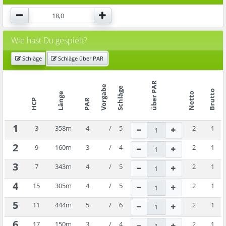
Wie hast Du gespielt?
Schläge
Schläge über PAR
über PAR
Vorgabe
Schläge
Brutto
Länge
Netto
HCP
PAR
1
3
358
m
4
/
5
2
1
2
9
160
m
3
/
4
2
1
3
7
343
m
4
/
5
2
1
4
15
305
m
4
/
5
2
1
5
11
444
m
5
/
6
2
1
6
17
150
m
3
/
4
2
1