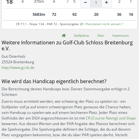
18
4
376
m
4
/
5
2
1
5683
m
72
92
20
36
16
CR
71,1
- Slope
134
- PAR
72
- Spielvorgabe
20
Platzdaten nicht aktuell ?
Golfplätze
Über
Impressum
Weitere Informationen zu
Golf-Club Schloss Breitenburg
e.V.
Gut Osterholz
25524
Breitenburg
http://www.gcsb.de
Wie wird das Handicap eigentlich berechnet?
Die Berechnung deines Handicaps bzw. Deiner Stammvorgabe erfolgt in 2
Schritten
Zuerst muss ermittelt werden, wie schwierig der Platz zu spielen ist - ein
Golfpieler soll ja auf einem schwierigeren Platz genauso die Chance haben,
sein Handicap zu spielen wie auf einem leichteren Platz. Jeder Platz eines
Golfclubs der am DGV angesschlossen ist ist mit
CR (Course Rating) und Slope
bewertet. Aus diesen Werten und der PAR Angabe des Platzes berechnet sich
die Spielvorgabe. Die Spielvorgabe definiert die Schläge, die du auf diesem
Platz vorgegeben bekommst, bzw. die du über PAR spielen darfst. Verteilt