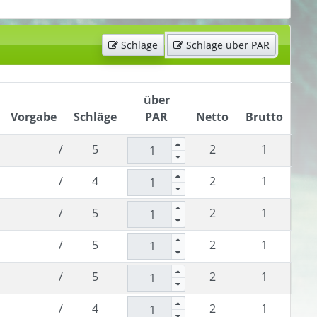
Schläge
Schläge über PAR
über
Vorgabe
Schläge
PAR
Netto
Brutto
/
5
2
1
/
4
2
1
/
5
2
1
/
5
2
1
/
5
2
1
/
4
2
1