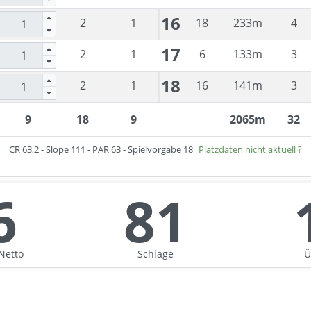
16
2
1
18
233
m
4
17
2
1
6
133
m
3
18
2
1
16
141
m
3
9
18
9
2065
m
32
CR
63,2
- Slope
111
- PAR
63
- Spielvorgabe
18
Platzdaten nicht aktuell ?
6
81
Netto
Schläge
Ü