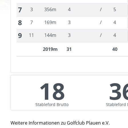
7
3
356
m
4
/
5
8
7
169
m
3
/
4
9
11
144
m
3
/
4
2019
m
31
40
18
3
Stableford
Brutto
Stableford
Weitere Informationen zu
Golfclub Plauen e.V.