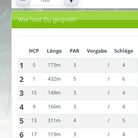
Wie hast Du gespielt?
HCP
Länge
PAR
Vorgabe
Schläge
1
5
173
m
3
/
4
2
1
432
m
5
/
6
3
15
149
m
3
/
4
4
9
166
m
3
/
4
5
13
311
m
4
/
5
6
17
119
m
3
/
4