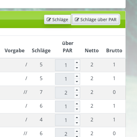
Schläge
Schläge über PAR
über
Vorgabe
Schläge
PAR
Netto
Brutto
/
5
2
1
/
5
2
1
//
7
2
0
/
6
2
1
/
4
2
1
//
6
2
0