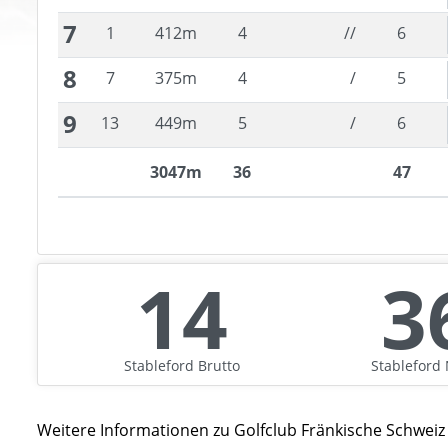
7
1
412
m
4
//
6
8
7
375
m
4
/
5
9
13
449
m
5
/
6
3047
m
36
47
14
3
Stableford
Brutto
Stableford
Weitere Informationen zu
Golfclub Fränkische Schweiz 