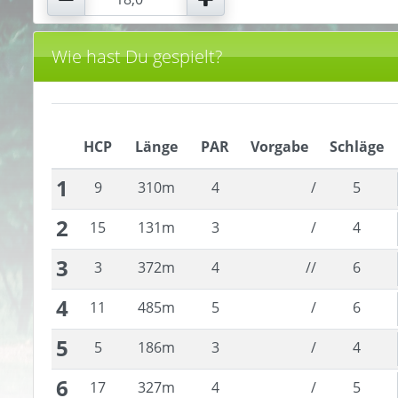
Wie hast Du gespielt?
HCP
Länge
PAR
Vorgabe
Schläge
1
9
310
m
4
/
5
2
15
131
m
3
/
4
3
3
372
m
4
//
6
4
11
485
m
5
/
6
5
5
186
m
3
/
4
6
17
327
m
4
/
5