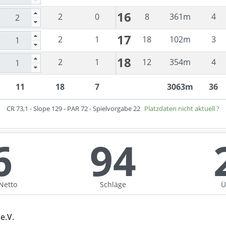
16
2
0
8
361
m
4
17
2
1
18
102
m
3
18
2
1
12
354
m
4
11
18
7
3063
m
36
CR
73,1
- Slope
129
- PAR
72
- Spielvorgabe
22
Platzdaten nicht aktuell ?
6
94
Netto
Schläge
Ü
e.V.